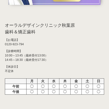
オーラルデザインクリニック秋葉原
歯科＆矯正歯科
【お電話】
0120-923-794
【診療時間】
10:00～13:45（最終受付13:00）
14:45～18:30（最終受付17:30）
【休診日】
不定休
月
火
水
木
金
土
日
午前
◯
◯
◯
◯
◯
◯
◯
午後
◯
◯
◯
◯
◯
◯
◯