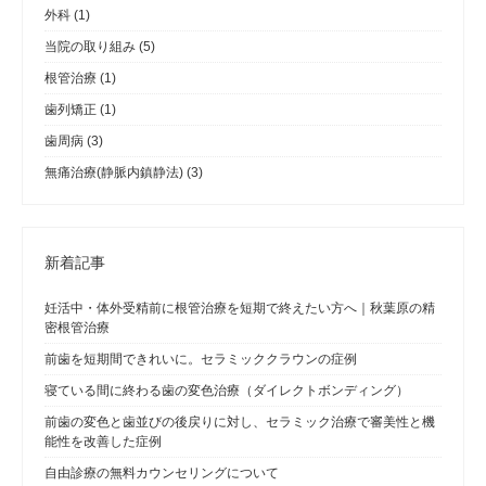
外科
(1)
当院の取り組み
(5)
根管治療
(1)
歯列矯正
(1)
歯周病
(3)
無痛治療(静脈内鎮静法)
(3)
新着記事
妊活中・体外受精前に根管治療を短期で終えたい方へ｜秋葉原の精
密根管治療
前歯を短期間できれいに。セラミッククラウンの症例
寝ている間に終わる歯の変色治療（ダイレクトボンディング）
前歯の変色と歯並びの後戻りに対し、セラミック治療で審美性と機
能性を改善した症例
自由診療の無料カウンセリングについて