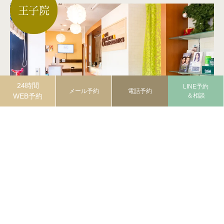
24時間
LINE予約
メール予約
電話予約
WEB予約
＆相談
王子歯科＆矯正歯科
東京都北区王子１丁目10-13 旺栄ビル 3F
HPはこちら